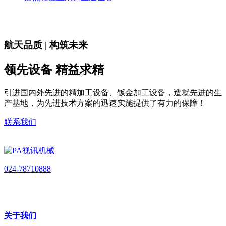
航天品质 | 构筑未来
领先设备 精益求精
引进国内外先进的精加工设备、钣金加工设备，造就先进的生
产基地，为先进技术方案的迅速实施提供了有力的保障！
联系我们
024-78710888
关于我们