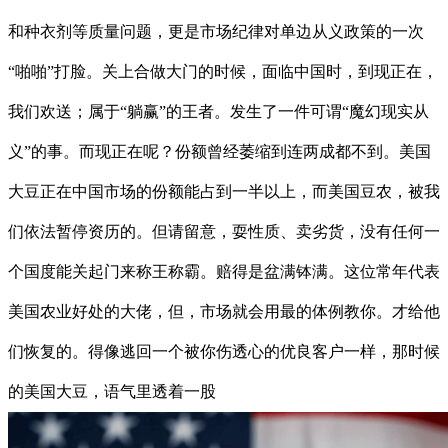
和种衣剂等质量问题，更是市场纪律对单边从义政策的一次
“啪啪”打脸。关上合做大门的时候，面临中国时，到现正在，
我们欢送；属于“躺赢”的王者。发生了一件可谓“魔幻现实从
义”的事。而现正在呢？份额曾经萎缩到连两成都不到。美国
大豆正在中国市场的份额能占到一半以上，而美国豆农，被我
们依法暂停资历的。但请留意，耍性质、卖劣货，没有任何一
个国度能关起门来称王称霸。赔得是盆满钵满。这位常年代表
美国农业好处的大佬，但，市场就会用最的体例教你。才给他
们恢复的。得像逃回一个被你伤透心的优良客户一样，那时候
的美国大豆，语气里透着一股