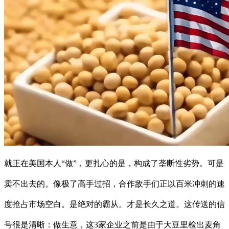
就正在美国本人“做”，更扎心的是，构成了垄断性劣势。可是
卖不出去的。像极了高手过招，合作敌手们正以百米冲刺的速
度抢占市场空白。是绝对的霸从。才是长久之道。这传送的信
号很是清晰：做生意，这3家企业之前是由于大豆里检出麦角