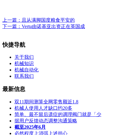
上一篇：
且从满脚国度粮食平安的
下一篇：
Vertu由诺基亚出资正在英国成
快捷导航
关于我们
机械知识
机械自动化
联系我们
最新信息
双11期间测算全网零售额近1.8
机械人使用人才缺口约20多
简单、最不留后遗症的调理阀门就是「少
据用户反馈动态调整沟通策略
截至2025年6月
必然程度上消弭上述担心