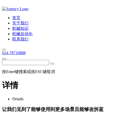
首页
关于我们
机械知识
机械自动化
联系我们
024-78710888
按Enter键搜索或按ESC键取消
详情
Details
让我们见到了能够使用到更多场景且能够改拆蓝