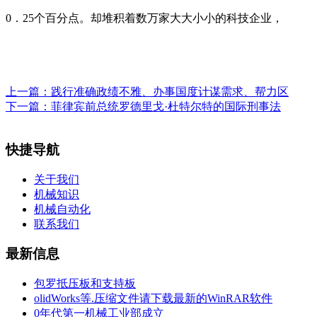
0．25个百分点。却堆积着数万家大大小小的科技企业，
上一篇：
践行准确政绩不雅、办事国度计谋需求、帮力区
下一篇：
菲律宾前总统罗德里戈·杜特尔特的国际刑事法
快捷导航
关于我们
机械知识
机械自动化
联系我们
最新信息
包罗抵压板和支持板
olidWorks等.压缩文件请下载最新的WinRAR软件
0年代第一机械工业部成立