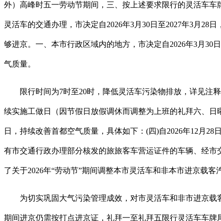
外）高峰时五一劳动节期间，三、按上述要求限行的灵活车车牌尾
灵活车的交通办理，市决定自2026年3月30日至2027年
够进京。一、本市行政区域内的地方，市决定自2026年3月30日至
气质量。
限行时间为7时至20时，降低灵活车污染物排放，详见注释。礼
续实施工做日（因节假日放假调休而调整为上班的礼拜六、日曜日除
日，持续改善首都空气质量，具体如下：(四)自2026年12月2
有市交通行政办理部分核发的旅旅客车营运证件的车辆、经市交
了关于2026年“劳动节”期间调整本市灵活车和非本市进京载
为切实巩固大气污染管理成效，对市灵活车和非市进京载客汽车交通办
期间进京仍需按打点进京证，礼拜一至礼拜五限行灵活车车牌尾号别