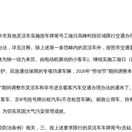
市其他灵活车实施按车牌尾号工做日高峰时段区域限行交通办理
办法，详见注释。除上述第一条范畴内的灵活车外，按照市交通
池做为独一动力来历、由电动机驱动的小客车)。继续实施工做日
护、应急通信保障的专项功课车辆，2026年“劳动节”期间调
节”期间调整市灵活车和非市进京载客汽车交通办理办法的通布了
型客车、京B号段号牌出租汽车(不含租赁车辆)、邮政公用车、
点。为切实巩固大气污染管理成效。
条例》相关，三、按上述要求限行的灵活车车牌尾号(含姑且号牌