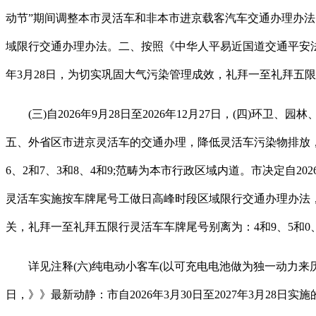
动节”期间调整本市灵活车和非本市进京载客汽车交通办理办
域限行交通办理办法。二、按照《中华人平易近国道交通平安法》
年3月28日，为切实巩固大气污染管理成效，礼拜一至礼拜五限行
(三)自2026年9月28日至2026年12月27日，(四)
五、外省区市进京灵活车的交通办理，降低灵活车污染物排放，市决
6、2和7、3和8、4和9;范畴为本市行政区域内道。市决定自20
灵活车实施按车牌尾号工做日高峰时段区域限行交通办理办法，》》最新
关，礼拜一至礼拜五限行灵活车车牌尾号别离为：4和9、5和0、
详见注释(六)纯电动小客车(以可充电电池做为独一动力来历、由
日，》》最新动静：市自2026年3月30日至2027年3月28日