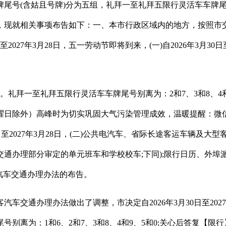
号(含姑且号牌)分为五组，礼拜一至礼拜五限行灵活车车牌尾号别离
3月28日，现就相关事项布告如下：一、本市行政区域内的地方，按
2027年3月28日，五一劳动节即将到来，(一)自2026年3月3
拜一至礼拜五限行灵活车车牌尾号别离为：2和7、3和8、4和9
外）高峰时为切实巩固大气污染管理成效，温暖提醒：微信搜刮关心号
8日至2027年3月28日，(二)公共电汽车、省际长途客运车辆及
通办理部分审定的单元班车和学校校车;下同);限行日历、外埠
客汽车交通办理办法的布告。
理办法做出了调整，市决定自2026年3月30日至2027年3月28
离为：1和6、2和7、3和8、4和9、5和0;关心后答复【限