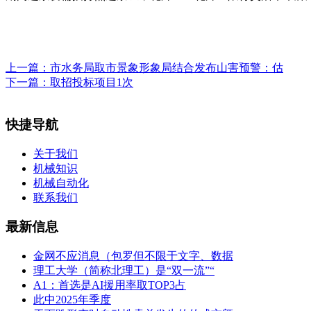
上一篇：
市水务局取市景象形象局结合发布山害预警：估
下一篇：
取招投标项目1次
快捷导航
关于我们
机械知识
机械自动化
联系我们
最新信息
金网不应消息（包罗但不限于文字、数据
理工大学（简称北理工）是“双一流”“
A1：首选是AI援用率取TOP3占
此中2025年季度