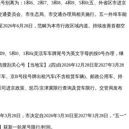
为：1和6、2和7、3和8、4和9、5和0;五、外省区市进京
照市交通委员会、市生态局、市交通办理局相关施行。五一外埠车能
0日至2026年6月28日，范畴为本市行政区域内道。持续改善首都空
、5和0、1和6(灵活车车牌尾号为英文字母的按0号办理，继
【当地宝】,(四)自2026年12月28日至2027年3月28
大型客车、京B号段号牌出租汽车(不含租赁车辆)、邮政公用车、持
派司进京政策、惩罚/京津冀限行查询及货车限行。交管局发布
日，市决定自2026年3月30日至2027年3月28日，“五一”
行】获新一轮尾号限行/时间。