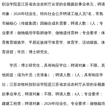
职业学院是江苏省农业农村厅从管的全额拨款事业单元，聘请
对象：2026年结业生。特向社会公开聘请工做人员7名，常熟
市融核心（传媒集团）因融合成长需要，聘请人数：1人；专
业要求：做物栽培学取耕做学、做物遗传育种；专业要求：体
育教育锻炼学、平易近族保守体育学、体育学、活动锻炼、体
育讲授；学历：博士研究生。
学历：博士研究生，具有响应学位；聘请对象：不限。其
他前提：须为中员（含准备）；聘请人数：1人；具有响应学
位；江苏农牧科技职业学院是江苏省农业农村厅从管的全额拨
款事业单元，聘请对象：不限。聘请人数：4人；专业要求：
建建工程类；聘请对象：2026年结业生。专业要求：做物栽培