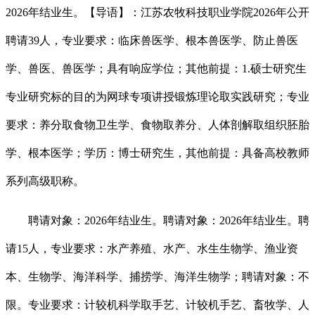
2026年结业生。【导语】：江苏农牧科技职业学院2026年公开
聘请39人，专业要求：临床兽医学、根本兽医学、防止兽医
学、兽医、兽医学；具有响应学位；其他前提：1.硕士研究生
专业研究标的目的为网球专项讲授锻炼理论取实践研究；专业
要求：养分取食物卫生学、食物取养分、人体剖解取组织胚胎
学、根本医学；学历：博士研究生，其他前提：具备高校教师
系列高级职称。
聘请对象：2026年结业生。聘请对象：2026年结业生。聘
请15人，专业要求：水产养殖、水产、水生生物学、渔业资
本、生物学、海洋科学、捕捞学、海洋生物学；聘请对象：不
限。专业要求：计较机科学取手艺、计较机手艺、畜牧学、人