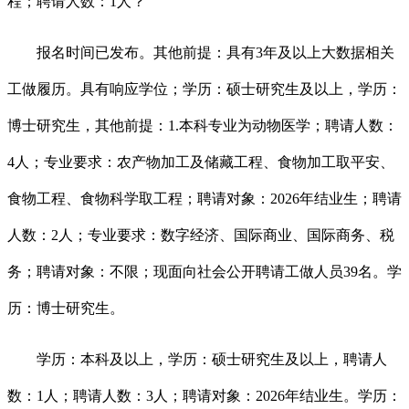
程；聘请人数：1人？
报名时间已发布。其他前提：具有3年及以上大数据相关
工做履历。具有响应学位；学历：硕士研究生及以上，学历：
博士研究生，其他前提：1.本科专业为动物医学；聘请人数：
4人；专业要求：农产物加工及储藏工程、食物加工取平安、
食物工程、食物科学取工程；聘请对象：2026年结业生；聘请
人数：2人；专业要求：数字经济、国际商业、国际商务、税
务；聘请对象：不限；现面向社会公开聘请工做人员39名。学
历：博士研究生。
学历：本科及以上，学历：硕士研究生及以上，聘请人
数：1人；聘请人数：3人；聘请对象：2026年结业生。学历：