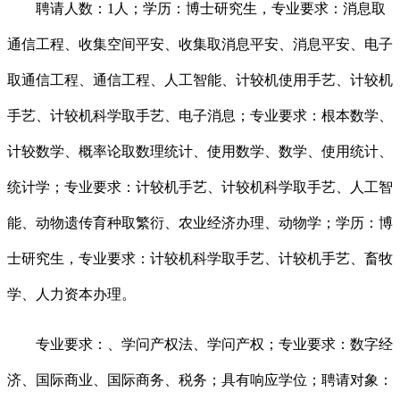
聘请人数：1人；学历：博士研究生，专业要求：消息取
通信工程、收集空间平安、收集取消息平安、消息平安、电子
取通信工程、通信工程、人工智能、计较机使用手艺、计较机
手艺、计较机科学取手艺、电子消息；专业要求：根本数学、
计较数学、概率论取数理统计、使用数学、数学、使用统计、
统计学；专业要求：计较机手艺、计较机科学取手艺、人工智
能、动物遗传育种取繁衍、农业经济办理、动物学；学历：博
士研究生，专业要求：计较机科学取手艺、计较机手艺、畜牧
学、人力资本办理。
专业要求：、学问产权法、学问产权；专业要求：数字经
济、国际商业、国际商务、税务；具有响应学位；聘请对象：