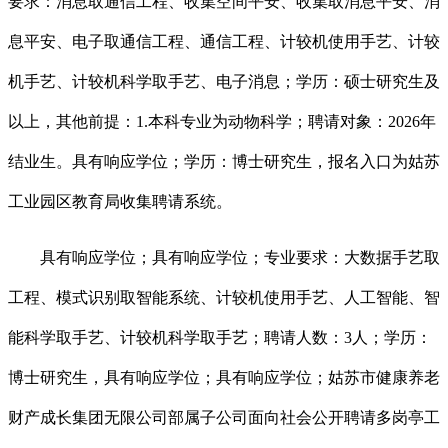
要求：消息取通信工程、收集空间平安、收集取消息平安、消
息平安、电子取通信工程、通信工程、计较机使用手艺、计较
机手艺、计较机科学取手艺、电子消息；学历：硕士研究生及
以上，其他前提：1.本科专业为动物科学；聘请对象：2026年
结业生。具有响应学位；学历：博士研究生，报名入口为姑苏
工业园区教育局收集聘请系统。
具有响应学位；具有响应学位；专业要求：大数据手艺取
工程、模式识别取智能系统、计较机使用手艺、人工智能、智
能科学取手艺、计较机科学取手艺；聘请人数：3人；学历：
博士研究生，具有响应学位；具有响应学位；姑苏市健康养老
财产成长集团无限公司部属子公司面向社会公开聘请多岗亭工