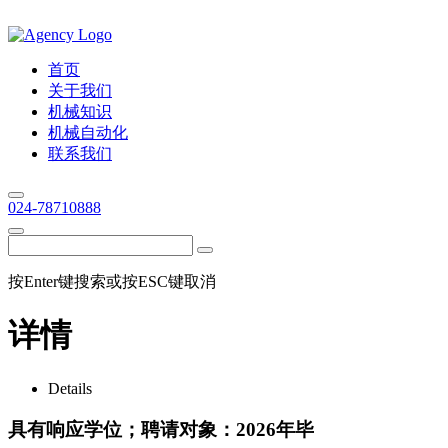
首页
关于我们
机械知识
机械自动化
联系我们
024-78710888
按Enter键搜索或按ESC键取消
详情
Details
具有响应学位；聘请对象：2026年毕