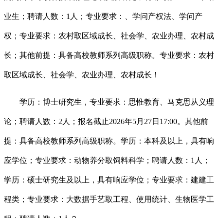
业生；聘请人数：1人；专业要求：、学问产权法、学问产
权；专业要求：农村取区域成长、社会学、农业办理、农村成
长；其他前提：具备高校教师系列高级职称。专业要求：农村
取区域成长、社会学、农业办理、农村成长！
学历：博士研究生，专业要求：思惟教育、马克思从义理
论；聘请人数：2人；报名截止2026年5月27日17:00。其他前
提：具备高校教师系列高级职称。学历：本科及以上，具有响
应学位；专业要求：动物养分取饲料科学；聘请人数：1人；
学历：硕士研究生及以上，具有响应学位；专业要求：建建工
程类；专业要求：大数据手艺取工程、使用统计、生物医学工