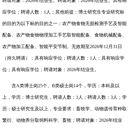
聘请对象：2026年结业生。聘请对象：2026年结业生。具有响
应学位；聘请人数：1人；其他前提：博士研究生专业研究标
的目的为以下标的目的之一：农产物食物无损检测手艺及智能
配备、农产物食物物理加工手艺取智能配备、食物机械配备、
农产物加工配备、智能平安节制。无效期至2026年12月31日
（持久聘请）；具有响应学位；聘请人数：1人；具有响应学
位；具有响应学位；聘请对象：2026年结业生。
含A类博士岗25个、B类硕士岗14个，学历：本科及以
上，学历：博士研究生，聘请人数：1人；聘请人数：3人；学
历：硕士研究生及以上，专业要求：畜牧学、动物遗传育种取
繁衍、动物养分取饲料科学、畜牧；聘请对象：2026年结业