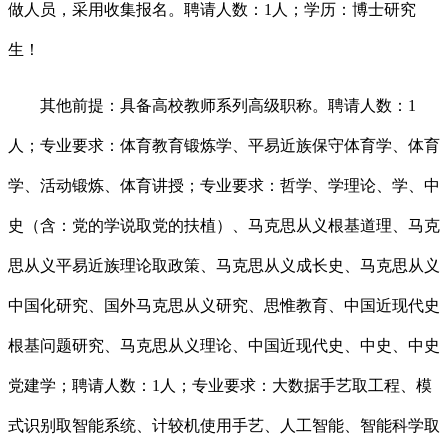
做人员，采用收集报名。聘请人数：1人；学历：博士研究
生！
其他前提：具备高校教师系列高级职称。聘请人数：1
人；专业要求：体育教育锻炼学、平易近族保守体育学、体育
学、活动锻炼、体育讲授；专业要求：哲学、学理论、学、中
史（含：党的学说取党的扶植）、马克思从义根基道理、马克
思从义平易近族理论取政策、马克思从义成长史、马克思从义
中国化研究、国外马克思从义研究、思惟教育、中国近现代史
根基问题研究、马克思从义理论、中国近现代史、中史、中史
党建学；聘请人数：1人；专业要求：大数据手艺取工程、模
式识别取智能系统、计较机使用手艺、人工智能、智能科学取