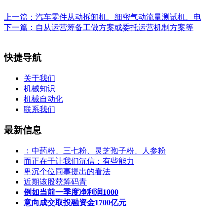
上一篇：
汽车零件从动拆卸机、细密气动流量测试机、电
下一篇：
自从运营筹备工做方案或委托运营机制方案等
快捷导航
关于我们
机械知识
机械自动化
联系我们
最新信息
：中药粉、三七粉、灵芝孢子粉、人参粉
而正在于让我们沉信：有些能力
卑沉个位同事提出的看法
近期该股获筹码青
例如当前一季度净利润1000
意向成交取投融资金1700亿元