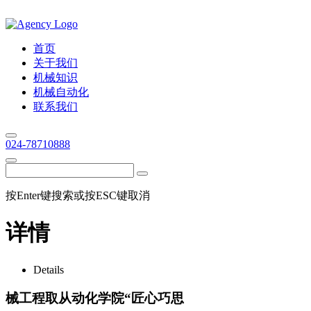
首页
关于我们
机械知识
机械自动化
联系我们
024-78710888
按Enter键搜索或按ESC键取消
详情
Details
械工程取从动化学院“匠心巧思