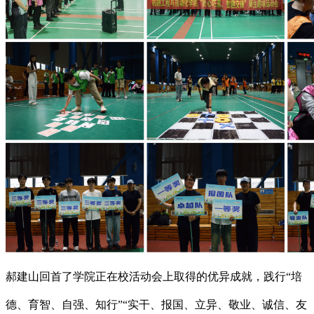
郝建山回首了学院正在校活动会上取得的优异成就，践行“培
德、育智、自强、知行”“实干、报国、立异、敬业、诚信、友