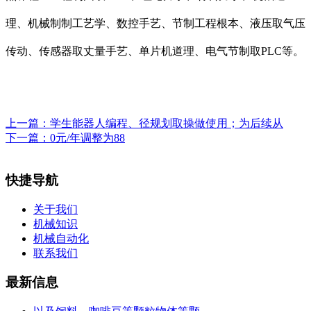
理、机械制制工艺学、数控手艺、节制工程根本、液压取气压
传动、传感器取丈量手艺、单片机道理、电气节制取PLC等。
上一篇：
学生能器人编程、径规划取操做使用；为后续从
下一篇：
0元/年调整为88
快捷导航
关于我们
机械知识
机械自动化
联系我们
最新信息