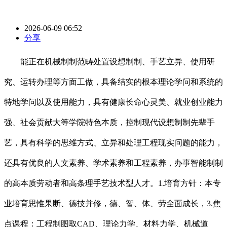
2026-06-09 06:52
分享
能正在机械制制范畴处置设想制制、手艺立异、使用研
究、运转办理等方面工做，具备结实的根本理论学问和系统的
特地学问以及使用能力，具有健康长命心灵美、就业创业能力
强、社会贡献大等学院特色本质，控制现代设想制制先辈手
艺，具有科学的思维方式、立异和处理工程现实问题的能力，
还具有优良的人文素养、学术素养和工程素养，办事智能制制
的高本质劳动者和高条理手艺技术型人才。1.培育方针：本专
业培育思惟果断、德技并修，德、智、体、劳全面成长，3.焦
点课程：工程制图取CAD、理论力学、材料力学、机械道