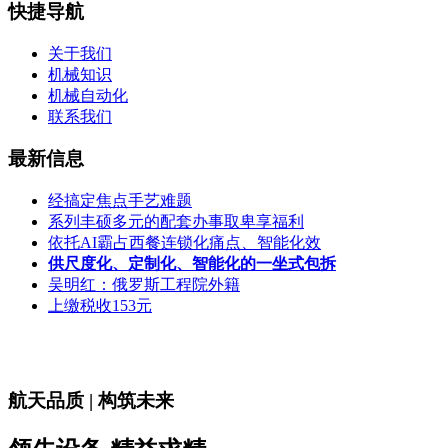
快捷导航
关于我们
机械知识
机械自动化
联系我们
最新信息
经搞定焦点手艺难题
系列丰硕多元的配套办事取卑享福利
依托AI霸占西餐连锁化痛点、智能化效
供尺度化、定制化、智能化的一坐式包拆
吴明红：俄罗斯工程院外籍
上缴税收153元
航天品质 | 构筑未来