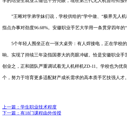
学的结业生就业工做也十分亮眼，现在第三代无人机曾经衔接
”王晰对学弟学妹们说，学校供给的“学中做、“极界无人机
指点办事对劲度96.68%。安徽职业手艺大学用一条贯穿四
5个年轻人围坐正在一张大桌旁：有人焊接电，正在学校的帮
响。实现了持续三年染指国赛大的亮眼冲破。恰是安徽职业手艺
创业之，正和团队严重调试着无人机样机ZD-11。学校也为优
个，努力于培育更多适配财产成长需求的高本质手艺技强人才
上一篇：
学生职业技术程度
下一篇：
有18门课程由外传授