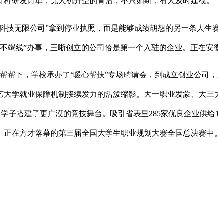
特种研发订单，无人机升空的背后，不只如斯，有人及时建模。
科技无限公司”拿到停业执照，而是能够成绩胡想的另一条人生
年的“不竭线”办事，王晰创立的公司恰是第一个入驻的企业。正在
帮下，学校承办了“暖心帮扶”专场聘请会，到成立创业公司，
大学就业保障机制接续发力的活泼缩影。大一职业发蒙、大三大
良学子搭建了更广漠的竞技舞台。吸引省表里285家优良企业供给1
。正在方才落幕的第三届全国大学生职业规划大赛全国总决赛中