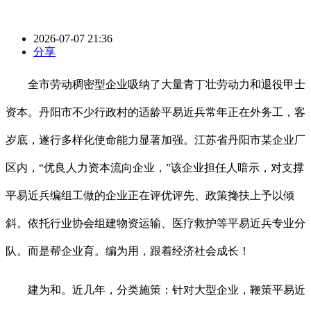
2026-07-07 21:36
分享
全市劳动稠密型企业吸纳了大量青丁壮劳动力和退役甲士
资本。丹阳市不少行政村的适龄平易近兵常年正在外务工，客
岁底，遂行多样化使命能力显著加强。江苏省丹阳市某企业厂
区内，“优良人力资本流向企业，”该企业担任人暗示，对支撑
平易近兵编组工做的企业正在评优评先、政策搀扶上予以倾
斜。依托行业协会组建物资运输、医疗救护等平易近兵专业分
队。而是帮企业育。编为用，跟着经济社会成长！
建为和。近几年，分类施策：针对大型企业，鞭策平易近