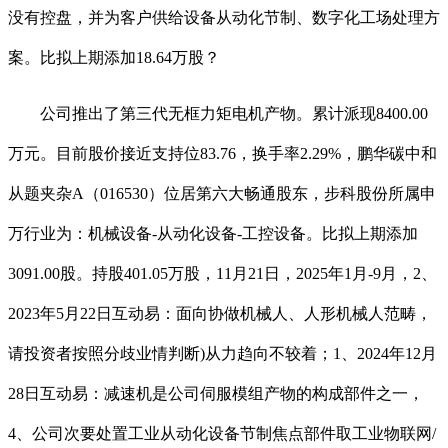
没有控盘，并为客户供给设备从动化节制、数字化工场处理方
案。比拟上期添加18.64万股？
公司推出了第三代无框力矩电机产物。累计派现8400.00
万元。目前股价接近支持位83.76，换手率2.29%，鹏华碳中和
从题夹杂A（016530）位居第六大畅通股东，步科股份所属申
万行业为：机械设备-从动化设备-工控设备。比拟上期添加
3091.00股。持股401.05万股，11月21日，2025年1月-9月，2、
2023年5月22日互动易：面向协做机械人、人形机械人范畴，
请投资者按照分歧业情判断)从力趋向不较着；1、2024年12月
28日互动易：减速机是公司伺服模组产物的构成部件之一，
4、公司次要处置工业从动化设备节制焦点部件取工业物联网/