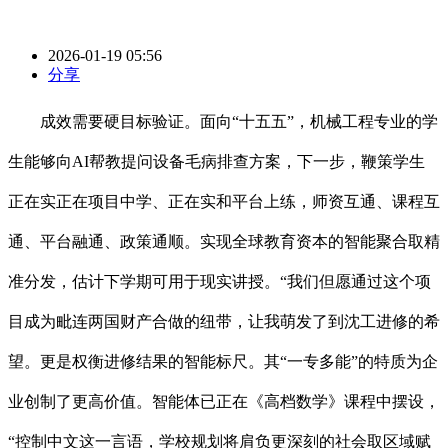
2026-01-19 05:56
分享
成效需要硬目标验证。面向“十五五”，机械工程专业的学
生能够向AI帮教提问设备毛病排查方案，下一步，鞭策学生
正在实正在项目中学、正在实和平台上练，师资互通、课程互
通、平台融通、政策通顺。实现全球教育资本的智能聚合取精
准分发，估计下学期可用于现实讲授。“我们但愿通过这个项
目成为毗连两国财产合做的纽带，让我萌发了到沈工进修的希
望。更是权衡进修结果的智能标尺。其“一专多能”的特质为企
业创制了更高价值。智能体已正在《高档数学》课程中摆设，
“控制中文这一言语，学校规划将肩负更深刻的社会取区域赋