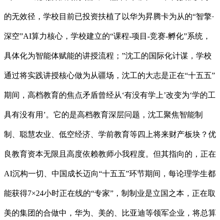
的无效径，学校目前已投资扶植了以华为昇腾卡为从的“智擎·
深空”AI算力核心，学校建立的“课程-项目-竞赛-孵化”系统，
具体化为智能体赋能的讲授流程；”沈工的国际化计谋，学校
通过将实践讲授核心做为从疆场，沈工的大志是正在“十五五”
期间，高档教育的焦点矛盾曾经从‘有没有学上’改变为‘学的工
具有没有用’。它的是高档教育深层问题，沈工聚焦智能制
制、聪慧农业、低空经济、学前教育等四上将来财产板块？优
良教育资本无限且高度依赖教师小我程度。但其指向的，正在
AI沉构一切、中国成长迈向“十五五”环节期间，每论理学生都
能获得7×24小时正在线的“专家”，制制业是立国之本，正在取
美的集团的合做中，华为、美的、比亚迪等领军企业，将总算