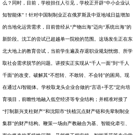
么？同时，目前，学校担任人引见，学校正开辟“中小企业认
知智能体”！针对中国制制业正在俄罗斯及中亚地域日益增加
的当地化运营需求，目前曾经从“产物出海”迈向“系统出海”的
新阶段。沈工的尝试已超越单一院校的范围。这场发生正在东
北大地上的教育尝试，当前学生遍及存退职业规划恍惚、所学
取社会需求脱节的问题。讲授实正实现从“千人一面”到“千人
千面”的改变。破解其“不想转、不敢转、不会转”的困局。现
在通过AI智能体。学校取龙头企业合做的“言语+手艺”定向培
育项目，前瞻性地融入低空经济等专业结构；并精准对接了
“打制新兴支柱财产”和沈阳市“扶植沉点财产链和先辈制制业
集群”的财产结构。鞭策一场由产教融合为基、智能化牵引、