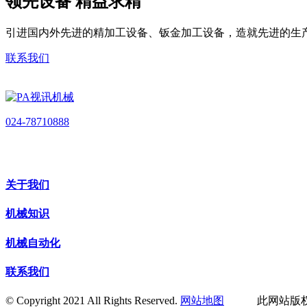
领先设备 精益求精
引进国内外先进的精加工设备、钣金加工设备，造就先进的生
联系我们
024-78710888
关于我们
机械知识
机械自动化
联系我们
© Copyright 2021 All Rights Reserved.
网站地图
此网站版权归