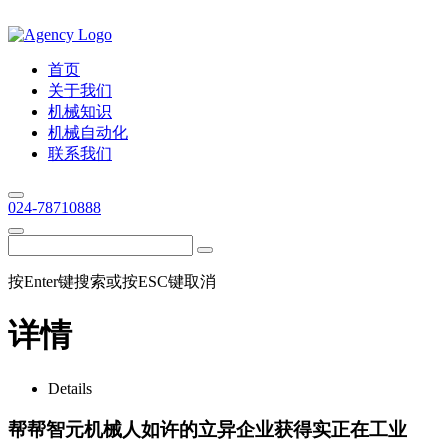
首页
关于我们
机械知识
机械自动化
联系我们
024-78710888
按Enter键搜索或按ESC键取消
详情
Details
帮帮智元机械人如许的立异企业获得实正在工业