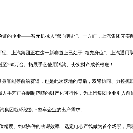
的企业——智元机械人“双向奔赴”。一方面，上汽集团充实
径。上汽集团正在这一新赛道上已处于“领先身位”。上汽通用
增至260万台。拓展手艺使用鸿沟、夯实财产成长根底！
身智能等前沿赛道，也是此次落地的背后，双臂协同、力控抓
机械人手艺正在制制范畴的财产化可行性，为上汽集团企业引入
汽集团就环绕旗下整车企业的出产需求。
位精度、约2秒/件的功课效率，选定电芯产线做为首个场景，启