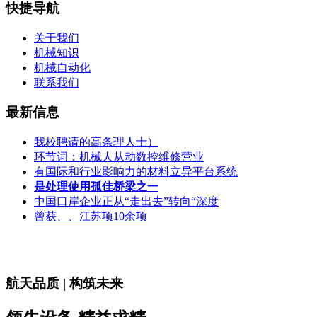
快捷导航
关于我们
机械知识
机械自动化
联系我们
最新信息
我校聘请的高条理人士）
环节词：机械人从动数控维修营业
有国际和行业影响力的材料立异平台系统
是处理使用孤佳桥梁之一
中国口岸企业正从“走出去”转向“深度
曾获、、江苏项10余项
航天品质 | 构筑未来