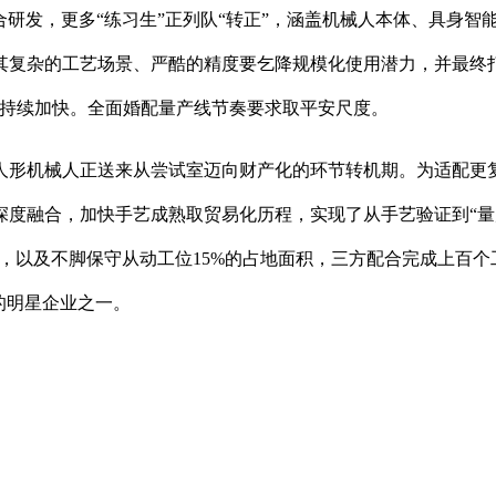
结合研发，更多“练习生”正列队“转正”，涵盖机械人本体、具身
其复杂的工艺场景、严酷的精度要乞降规模化使用潜力，并最终
上持续加快。全面婚配量产线节奏要求取平安尺度。
人形机械人正送来从尝试室迈向财产化的环节转机期。为适配更
深度融合，加快手艺成熟取贸易化历程，实现了从手艺验证到“量
岗，以及不脚保守从动工位15%的占地面积，三方配合完成上百
的明星企业之一。