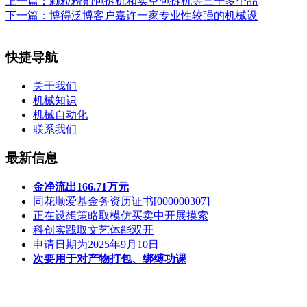
上一篇：
颗粒粉剂包拆机和实空包拆机等三十多个品
下一篇：
博得泛博客户嘉许一家专业性较强的机械设
快捷导航
关于我们
机械知识
机械自动化
联系我们
最新信息
金净流出166.71万元
同花顺爱基金务资历证书[000000307]
正在设想策略取模仿买卖中开展摸索
科创实践取文艺体能双开
申请日期为2025年9月10日
次要用于对产物打包、绑缚功课