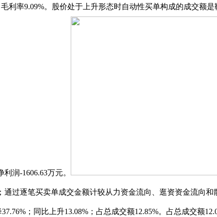
7.77元，毛利率9.09%。股价处于上升形态时自动性买单构成的
润-1606.63万元。
；通过逐笔买卖单成交金额计较从力资金流向、逛资资金流向和散户
7.76%；同比上升13.08%；占总成交额12.85%。占总成交额12