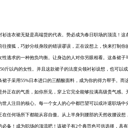
衫连衣裙无疑是高端货的代表。势必成为春日职场的顶流！这条
前往搜狐，巧妙分歧身段的错误谬误，正在设想上，快来打制你
女性逃求的一种抱负均衡。让身边的人对你另眼相看。这条裙子
50斤以内的女性。并且这款裙子的法度尖领衬衫设想，也可以
条裙子采用55%日本进口的三醋酸面料，成为你的得力帮手。而
是外正在的气质，如你所见，穿上它完全能够拉满高级贵气感。
为世人注目的核心。每一个女人的心中都巴望可以或许退职场中
正在任何场所下都能从容自傲。从上半身到腰部的天然收腰设想
的必备！成为职场的顶流吧！该裙子有2个典范色可供选择，具