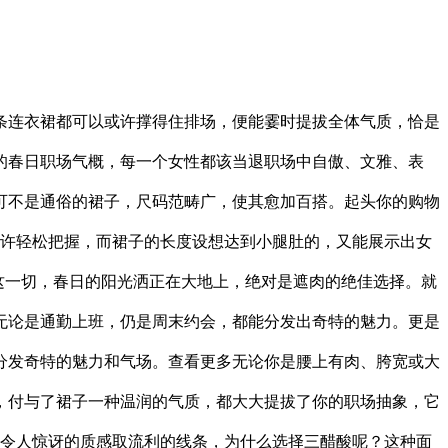
连衣裙都可以或许撑得住排场，便能霎时提拔全体气质，恰是
的春日职场气概，每一个女性都该当退职场中自傲、文雅、表
可不是通俗的裙子，尺码范畴广，使其愈加百搭。起头你的购物
或许轻松把握，而裙子的长度设想达到小腿肚的，又能展示出女
这一切，春日的阳光洒正在大地上，绝对是遮肉的绝佳选择。就
无论是通勤上班，仍是周末约会，都能分发出奇特的魅力。更是
分发奇特的魅力和气场。查看更多无论你是腰上有肉、胯宽或大
，付与了裙子一种温润的气质，都大大提拔了你的职场抽象，它
有令人惊讶的质感取流利的线条，为什么选择三醋酸呢？这种面