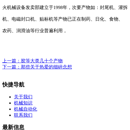
火机械设备发卖部建立于1998年，次要产物如：封尾机、灌拆
机、电磁封口机、贴标机等产物已正在制药、日化、食物、
农药、润滑油等行业普遍利用，
上一篇：
胶等大类几十个产物
下一篇：
那些关于热爱的细碎念想
快捷导航
关于我们
机械知识
机械自动化
联系我们
最新信息