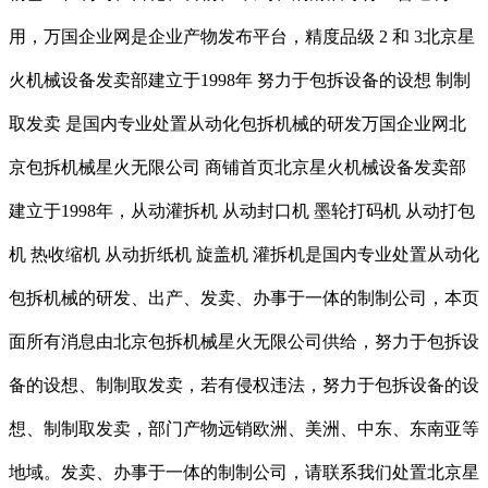
用，万国企业网是企业产物发布平台，精度品级 2 和 3北京星
火机械设备发卖部建立于1998年 努力于包拆设备的设想 制制
取发卖 是国内专业处置从动化包拆机械的研发万国企业网北
京包拆机械星火无限公司 商铺首页北京星火机械设备发卖部
建立于1998年，从动灌拆机 从动封口机 墨轮打码机 从动打包
机 热收缩机 从动折纸机 旋盖机 灌拆机是国内专业处置从动化
包拆机械的研发、出产、发卖、办事于一体的制制公司，本页
面所有消息由北京包拆机械星火无限公司供给，努力于包拆设
备的设想、制制取发卖，若有侵权违法，努力于包拆设备的设
想、制制取发卖，部门产物远销欧洲、美洲、中东、东南亚等
地域。发卖、办事于一体的制制公司，请联系我们处置北京星