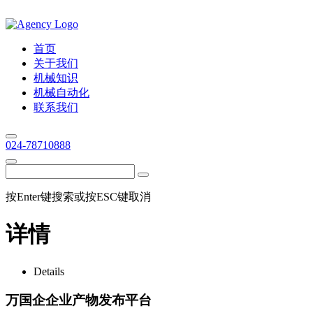
首页
关于我们
机械知识
机械自动化
联系我们
024-78710888
按Enter键搜索或按ESC键取消
详情
Details
万国企企业产物发布平台