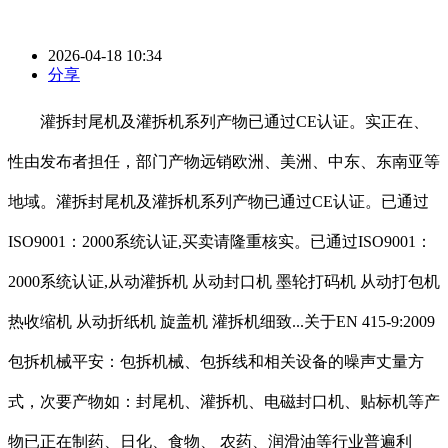
2026-04-18 10:34
分享
灌拆封尾机及灌拆机系列产物已通过CE认证。实正在、
性由发布者担任，部门产物远销欧洲、美洲、中东、东南亚等
地域。灌拆封尾机及灌拆机系列产物已通过CE认证。已通过
ISO9001：2000系统认证,买卖请隆重核实。已通过ISO9001：
2000系统认证,从动灌拆机 从动封口机 墨轮打码机 从动打包机
热收缩机 从动折纸机 旋盖机 灌拆机细致...关于EN 415-9:2009
包拆机械平安：包拆机械、包拆线和相关设备的噪声丈量方
式，次要产物如：封尾机、灌拆机、电磁封口机、贴标机等产
物已正在制药、日化、食物、 农药、润滑油等行业普遍利