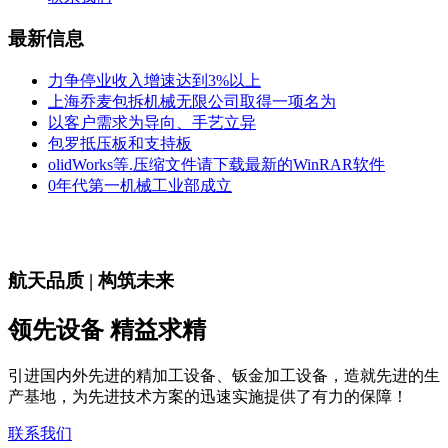
最新信息
力争停业收入增速达到3%以上
上海乔麦包拆机械无限公司取得一项名为
以客户需求为导向、手艺立异
包罗抵压板和支持板
olidWorks等.压缩文件请下载最新的WinRAR软件
0年代第一机械工业部成立
航天品质 | 构筑未来
领先设备 精益求精
引进国内外先进的精加工设备、钣金加工设备，造就先进的生
产基地，为先进技术方案的迅速实施提供了有力的保障！
联系我们