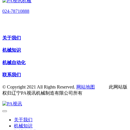
024-78710888
关于我们
机械知识
机械自动化
联系我们
© Copyright 2021 All Rights Reserved.
网站地图
此网站版
权归辽宁PA视讯机械制造有限公司所有
关于我们
机械知识