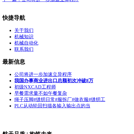
快捷导航
关于我们
机械知识
机械自动化
联系我们
最新信息
公司将进一步加速立异程序
我国办事商业进出口总额初次冲破8万
初级NXCAD工程师
早餐需求量不如午餐复杂
绳子压脚#缝纫日常#服拆厂#做衣服#缝纫工
PLC从动轮回扫描各输入输出点的当