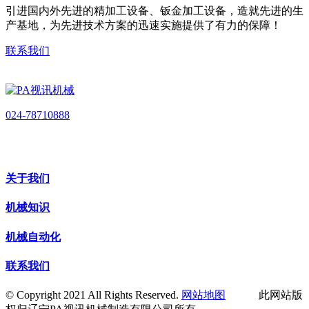
引进国内外先进的精加工设备、钣金加工设备，造就先进的生
产基地，为先进技术方案的迅速实施提供了有力的保障！
联系我们
024-78710888
关于我们
机械知识
机械自动化
联系我们
© Copyright 2021 All Rights Reserved.
网站地图
此网站版