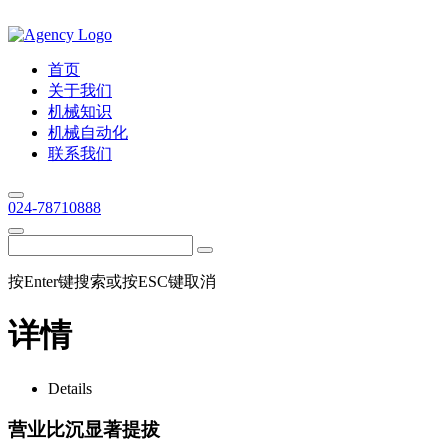
首页
关于我们
机械知识
机械自动化
联系我们
024-78710888
按Enter键搜索或按ESC键取消
详情
Details
营业比沉显著提拔