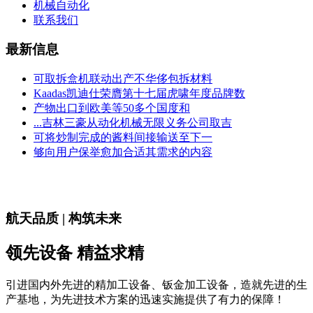
机械自动化
联系我们
最新信息
可取拆盒机联动出产不华侈包拆材料
Kaadas凯迪仕荣膺第十七届虎啸年度品牌数
产物出口到欧美等50多个国度和
...吉林三豪从动化机械无限义务公司取吉
可将炒制完成的酱料间接输送至下一
够向用户保举愈加合适其需求的内容
航天品质 | 构筑未来
领先设备 精益求精
引进国内外先进的精加工设备、钣金加工设备，造就先进的生
产基地，为先进技术方案的迅速实施提供了有力的保障！