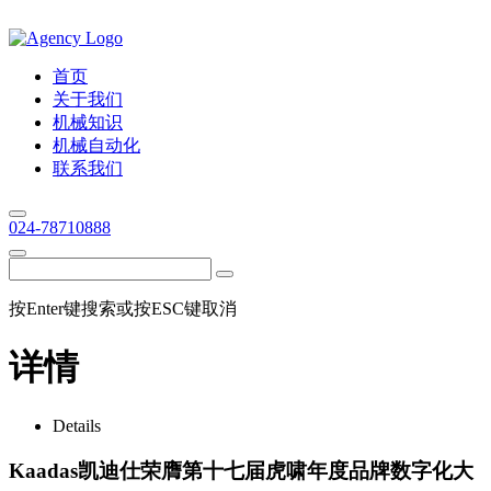
首页
关于我们
机械知识
机械自动化
联系我们
024-78710888
按Enter键搜索或按ESC键取消
详情
Details
Kaadas凯迪仕荣膺第十七届虎啸年度品牌数字化大