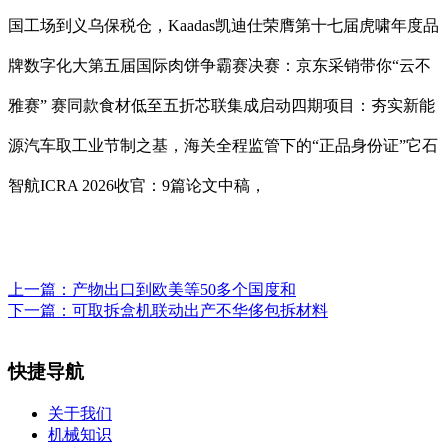
国工场到义乌保税仓，Kaadas凯迪仕荣膺第十七届虎啸年度品
牌数字化大第五届国际肉饼争霸赛决赛：京东采销带你“云不
雅赛” 赛同款食材低至五折芯联集成启动四期项目：夯实新能
源汽车取工业节制之基，海关全程监管下的“正品身份证”它石
智航ICRA 2026收官：9篇论文中稿，
上一篇：
产物出口到欧美等50多个国度和
下一篇：
可取拆盒机联动出产不华侈包拆材料
快捷导航
关于我们
机械知识