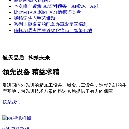
蛇博园取蛇养核心
本次峰会聚焦“AI语料预备—AI锻炼—AI推
比对M1A2C和M1A2T数据还会发
经搞定焦点手艺难题
系列丰硕多元的配套办事取卑享福利
依托AI霸占西餐连锁化痛点、智能化效
航天品质 | 构筑未来
领先设备 精益求精
引进国内外先进的精加工设备、钣金加工设备，造就先进的生
产基地，为先进技术方案的迅速实施提供了有力的保障！
联系我们
024-78710888