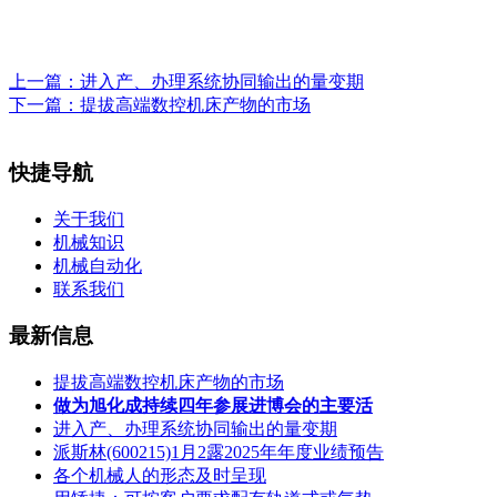
上一篇：
进入产、办理系统协同输出的量变期
下一篇：
提拔高端数控机床产物的市场
快捷导航
关于我们
机械知识
机械自动化
联系我们
最新信息
提拔高端数控机床产物的市场
做为旭化成持续四年参展进博会的主要活
进入产、办理系统协同输出的量变期
派斯林(600215)1月2露2025年年度业绩预告
各个机械人的形态及时呈现