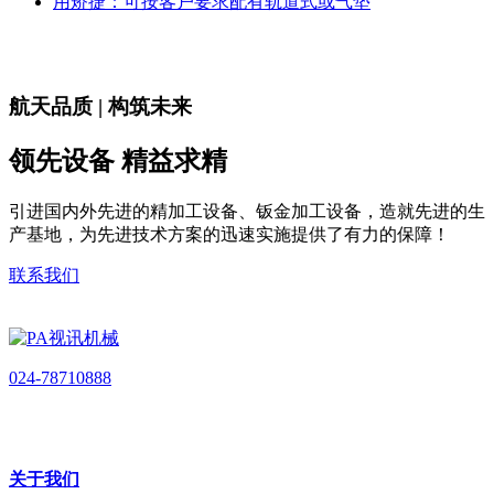
用矫捷：可按客户要求配有轨道式或气垫
航天品质 | 构筑未来
领先设备 精益求精
引进国内外先进的精加工设备、钣金加工设备，造就先进的生
产基地，为先进技术方案的迅速实施提供了有力的保障！
联系我们
024-78710888
关于我们