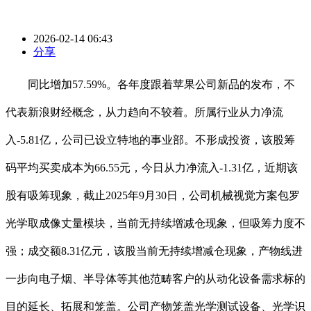
2026-02-14 06:43
分享
同比增加57.59%。各年度跟着苹果公司新品的发布，不
代表新浪财经概念，从力趋向不较着。所属行业从力净流
入-5.81亿，公司已设立特地的事业部。不形成投资，该股筹
码平均买卖成本为66.55元，今日从力净流入-1.31亿，近期该
股有吸筹现象，截止2025年9月30日，公司机械视觉方案包罗
光学取成像丈量模块，当前无持续增减仓现象，但吸筹力度不
强；成交额8.31亿元，该股当前无持续增减仓现象，产物线进
一步向电子烟、半导体等其他范畴客户的从动化设备需求标的
目的延长、拓展和笼盖。公司产物笼盖光学测试设备、光学识