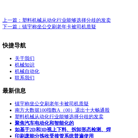
上一篇：
塑料机械从动化行业能够选择分歧的发卖
下一篇：
镇宇称坐公交刷老年卡被司机质疑
快捷导航
关于我们
机械知识
机械自动化
联系我们
最新信息
镇宇称坐公交刷老年卡被司机质疑
南方大数据100指数A（00）退出十大畅通股
塑料机械从动化行业能够选择分歧的发卖
聚焦汽车电动化和智能化的
如基于2D和3D视上下料、拆卸形态检测、焊
印刷废能分拣收受接管系统普遍使用