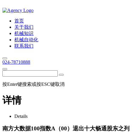
首页
关于我们
机械知识
机械自动化
联系我们
024-78710888
按Enter键搜索或按ESC键取消
详情
Details
南方大数据100指数A（00）退出十大畅通股东之列