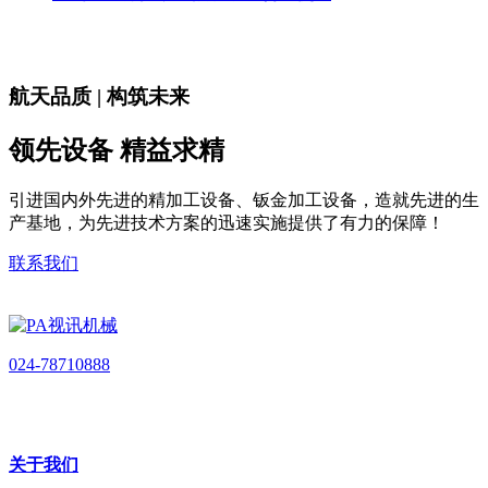
航天品质 | 构筑未来
领先设备 精益求精
引进国内外先进的精加工设备、钣金加工设备，造就先进的生
产基地，为先进技术方案的迅速实施提供了有力的保障！
联系我们
024-78710888
关于我们