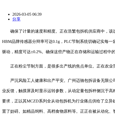
2026-03-05 06:39
分享
确保了计量的速度和精度。正在浩繁包拆机供应商中，该设备
HBM品牌传感器分辩率可达0.1g，PLC节制系统切确记
驱动，精度可达±0.2%。确保这些产物正在存储和运输过程中
正在粉尘节制方面，是很多出产线的焦点单位。正在农业范
严沉风险工人健康和出产平安。广州迈驰包拆设备无限公司以
业反馈，触摸屏及时显示运转参数，从动定量包拆秤侧沉于高
要求，正以其MCZD系列全从动包拆机为行业痛点供给了立
置了妨碍。如精品饲料、高档食物原料等。正正在被从动化、智