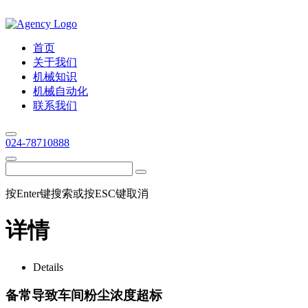
首页
关于我们
机械知识
机械自动化
联系我们
024-78710888
按Enter键搜索或按ESC键取消
详情
Details
备常导致车间粉尘浓度超标