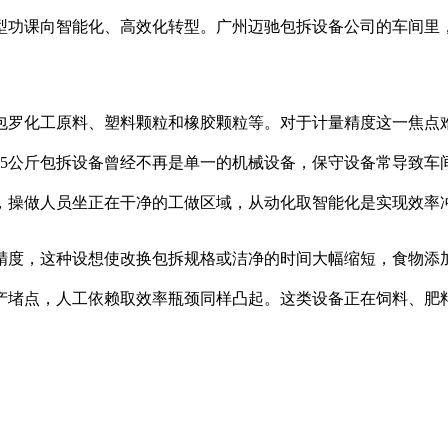
功课向智能化、高效化转型。广州迈驰包拆设备公司的车间里，
罗化工原料、塑料颗粒和橡胶颗粒等。对于计量精度这一焦点难
25公斤包拆设备曾经不再是单一的机械设备，保守设备常导致
，操做人员坐正在干净的工做区域，从动化取智能化是实现效率
度，这种设想使改换包拆规格或洁净的时间大幅缩短，食物添加
产堵点，人工依赖取效率瓶颈同样凸起。这类设备正在饲料、肥