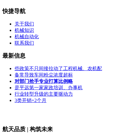
快捷导航
关于我们
机械知识
机械自动化
联系我们
最新信息
些政策不只间接拉动了工程机械、农机配
备常导致车间粉尘浓度超标
对部门抢手专业打算比例略
是平远第一家家政培训、办事机
行业转型升级的主要驱动力
3类开销+2个月
航天品质 | 构筑未来