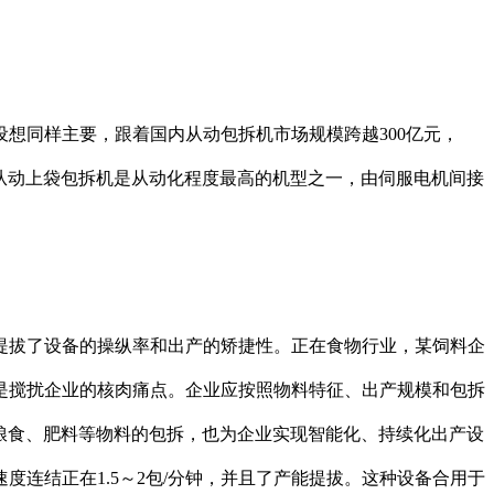
同样主要，跟着国内从动包拆机市场规模跨越300亿元，
全从动上袋包拆机是从动化程度最高的机型之一，由伺服电机间接
提拔了设备的操纵率和出产的矫捷性。正在食物行业，某饲料企
是搅扰企业的核肉痛点。企业应按照物料特征、出产规模和包拆
粮食、肥料等物料的包拆，也为企业实现智能化、持续化出产设
连结正在1.5～2包/分钟，并且了产能提拔。这种设备合用于