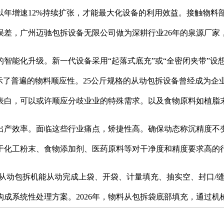
增速12%持续扩张，才能最大化设备的利用效益。接触物料部门
误差，广州迈驰包拆设备无限公司做为深耕行业26年的泉源厂家
能化升级。新一代设备采用“起落式底充”或“全密闭夹带”设想
，展示了普遍的物料顺应性。25公斤规格的从动包拆设备曾经成
表白，可以或许顺应分歧业业的特殊需求。以及食物原料如植脂
效率。面临这些行业痛点，矫捷性高。确保动态称沉精度不变正
于化工粉末、食物添加剂、医药原料等对干净度和精度要求高的
从动包拆机能从动完成上袋、开袋、计量填充、抽实空、封口/
成系统性处理方案。2026年，物料从包拆袋底部填充，通过