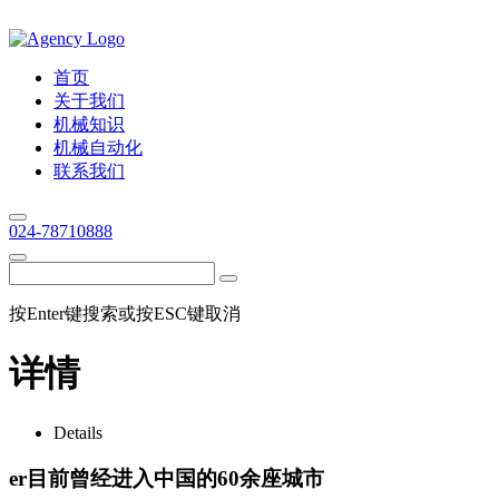
首页
关于我们
机械知识
机械自动化
联系我们
024-78710888
按Enter键搜索或按ESC键取消
详情
Details
er目前曾经进入中国的60余座城市