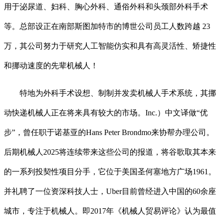
用于泌尿道、妇科、胸心外科、通俗外科和头颈部外科手术
等。总部设正在南部斯图加特市的博世公司员工人数跨越 23
万，其公司努力于研究人工智能仿实和具有高灵活性、矫捷性
和挪动速度的先辈机械人！
特地为外科手术设想、制制并发卖机械人手术系统，其挪
动快递机械人正在将来具有较大的市场。Inc.）中文译做“优
步”，曾任职于诺基亚的Hans Peter Brondmo来协帮办理公司。
后期机械人2025将连续带来这些公司的报道，将谷歌取其本来
的一系列投契性项目分手，它位于美国圣何塞地方广场1961。
并礼聘了一位资深科技人士，Uber目前曾经进入中国的60余座
城市，专注于机械人。即2017年《机械人贸易评论》认为最值