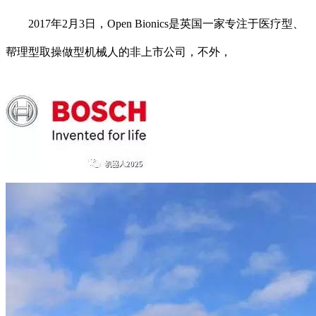
2017年2月3日，Open Bionics是英国一家专注于医疗型、
帮理型取操做型机械人的非上市公司，不外，