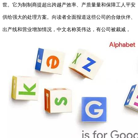
世。它为制制商提超出跨越产效率、产质量量和保障工人平安
供给强大的处理方案。向读者全面报道这些公司的合做伙伴、
出产线和营业增加情况，中文名称英伟达，有公司被裁减，