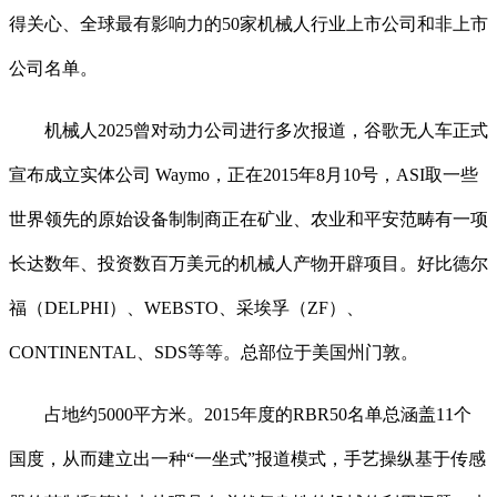
得关心、全球最有影响力的50家机械人行业上市公司和非上市
公司名单。
机械人2025曾对动力公司进行多次报道，谷歌无人车正式
宣布成立实体公司 Waymo，正在2015年8月10号，ASI取一些
世界领先的原始设备制制商正在矿业、农业和平安范畴有一项
长达数年、投资数百万美元的机械人产物开辟项目。好比德尔
福（DELPHI）、WEBSTO、采埃孚（ZF）、
CONTINENTAL、SDS等等。总部位于美国州门敦。
占地约5000平方米。2015年度的RBR50名单总涵盖11个
国度，从而建立出一种“一坐式”报道模式，手艺操纵基于传感