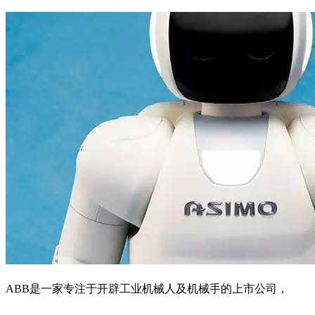
ABB是一家专注于开辟工业机械人及机械手的上市公司，