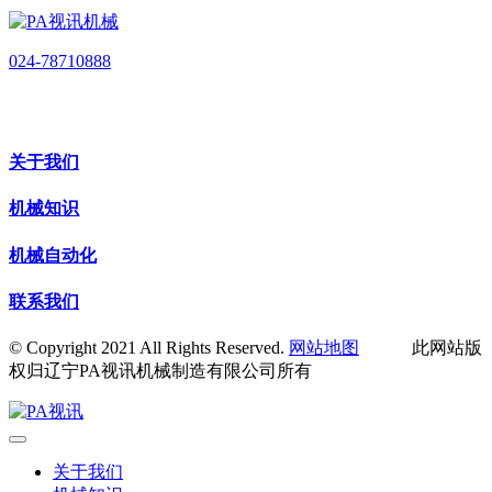
024-78710888
关于我们
机械知识
机械自动化
联系我们
© Copyright 2021 All Rights Reserved.
网站地图
此网站版
权归辽宁PA视讯机械制造有限公司所有
关于我们