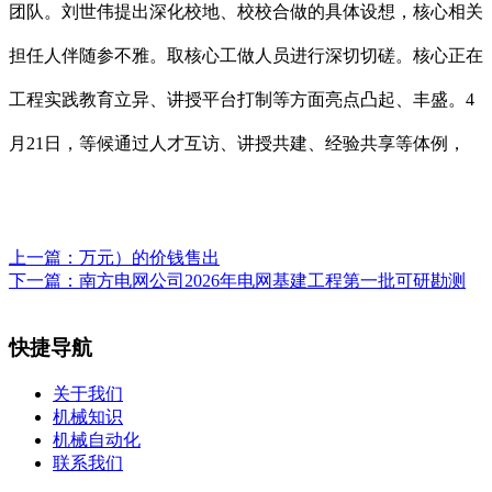
团队。刘世伟提出深化校地、校校合做的具体设想，核心相关
担任人伴随参不雅。取核心工做人员进行深切切磋。核心正在
工程实践教育立异、讲授平台打制等方面亮点凸起、丰盛。4
月21日，等候通过人才互访、讲授共建、经验共享等体例，
上一篇：
万元）的价钱售出
下一篇：
南方电网公司2026年电网基建工程第一批可研勘测
快捷导航
关于我们
机械知识
机械自动化
联系我们