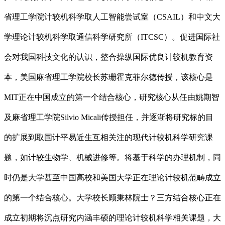
省理工学院计较机科学取人工智能尝试室（CSAIL）和中文大
学理论计较机科学取通信科学研究所（ITCSC）。促进国际社
会对我国科技文化的认识，整合操纵国际优良计较机教育资
本，美国麻省理工学院校长苏珊霍克菲尔德传授，该核心是
MIT正在中国成立的第一个结合核心，研究核心从任由姚期智
及麻省理工学院Silvio Micali传授担任，并逐渐将研究标的目
的扩展到取国计平易近生互相关注的现代计较机科学研究课
题，如计较生物学、机械进修等。将基于科学的办理机制，同
时仍是大学甚至中国高校和美国大学正在理论计较机范畴成立
的第一个结合核心。大学校长顾秉林院士？三方结合核心正在
成立初期将沉点研究内涵丰硕的理论计较机科学相关课题，大