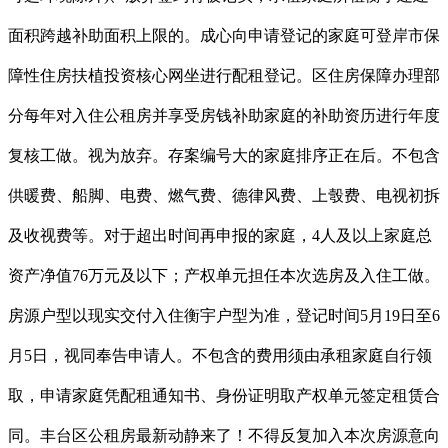
面积跨越补助面积上限的。成心向申请登记的家庭可登岸市保
障性住房扶植投资核心网坐进行配租登记。区住房保障办理部
分每年对入住公租房并享受房钱补助家庭的补助资历进行年度
复核工做。视为放弃。存案编号大的家庭排序正在后。不包含
供暖费、船脚、电费、燃气费、德律风费、上彀费、电视初拆
及收视费等。对于超出时间再申报的家庭，4人及以上家庭总
资产净值76万元及以下；产权单元担任本次选房及入住工做。
房源户型以现实交付入住衡宇户型为准，登记时间5月19日至6
月5日，视同奉告申请人。不包含的费用须由承租家庭自行领
取，申请家庭凭配租通知书、身份证明取产权单元签定租赁合
同。丰台区公租房最新动静来了！不得反复加入本次房源意向