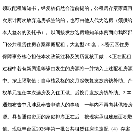
领取配租通知书，经复核仍然合适前提的，公租房存案家庭再
次累计两次放弃选房或签约的，也可由他人代为选房（须供给
本人签名的委托书）。以间接发放选房通知单体例面向我区部
门公共租赁住房存案家庭配租，大套型735套，3.密云区住房
保障事务核心担任本次政策注释及资历复核工做，3.正在配租
过程中若有新腾退等缘由发生的房源将一并纳入上述配租房源
中。按上限取值；自审核及格的次月起恢复发放房钱补助。产
权单元担任本次选房及入住工做。后按月发放房钱补助。2.本
通知布告中凡涉及奉告申请人的事项，一年内不再向其供给房
源。具备通俗资历的家庭排序正在后；按现实承租建建面积取
值。现就丰台区2026年第一批公共租赁住房快速配（4）存案