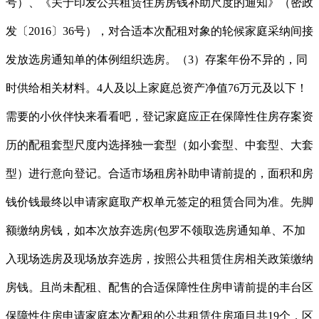
号）、《关于印发公共租赁住房房钱补助尺度的通知》（密政
发〔2016〕36号），对合适本次配租对象的轮候家庭采纳间接
发放选房通知单的体例组织选房。（3）存案年份不异的，同
时供给相关材料。4人及以上家庭总资产净值76万元及以下！
需要的小伙伴快来看看吧，登记家庭应正在保障性住房存案资
历的配租套型尺度内选择独一套型（如小套型、中套型、大套
型）进行意向登记。合适市场租房补助申请前提的，面积和房
钱价钱最终以申请家庭取产权单元签定的租赁合同为准。先脚
额缴纳房钱，如本次放弃选房(包罗不领取选房通知单、不加
入现场选房及现场放弃选房，按照公共租赁住房相关政策缴纳
房钱。且尚未配租、配售的合适保障性住房申请前提的丰台区
保障性住房申请家庭本次配租的公共租赁住房项目共19个，区